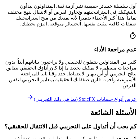
أول سلسلة خسائر حقيقية تثير أزمة ثقة. المتداولون يبدأون
بالتشكيك في استراتيجيتهم وتجاوز الفرص أو الانتقال لنهج مختلف
تماماً. هذا أكثر الأخطاء تدميراً لأنه يمنعك من منح استراتيجيتك
صفقات كافية لتثبت نفسها. الخسائر متوقعة. التزم بخطتك.
عدم مراجعة الأداء
كثير من المتداولين ينتقلون للحقيقي ولا يراجعون بياناتهم أبداً. بدون
مراجعات منتظمة، لا يمكنك تحديد ما إذا كان أداؤك الحقيقي يطابق
نتائج التجريبي أو أين ينهار الانضباط. حدد وقتاً ثابتاً للمراجعة
الأسبوعية واحمه. قارن صفقاتك الحقيقية بمعايير التجريبي لنفس
الفرص.
عرض أنواع حسابات StoicFX (بما في ذلك التجريبي)
الأسئلة الشائعة
كم يجب أن أتداول على التجريبي قبل الانتقال للحقيقي؟
لا يوجد جدول زمني ثابت. كثير من المتداولين يقضون عدة أشهر