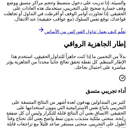
والسيئة. إذا تدربت على دخول منضبط وحجم مراكز متسق ووضع
وقف خسارة صحيح على التجريبي، ستخدمك هذه العادات على
الحقيقي. إذا تجاوزت أوامر الوقف أو أفرطت في التداول أو تجاهلت
قواعدك، توقع نفس السلوك (مع عواقب حقيقية) عند الانتقال.
تعلّم كيف يعمل تداول الفوركس من الأساس
إطار الجاهزية الرواقي
بدلاً من التخمين ما إذا كنت جاهزاً للتداول الحقيقي، استخدم هذا
الإطار المنظم. كل نقطة تحقق تعالج جانباً محدداً من الجاهزية يؤثر
مباشرة على احتمال نجاحك.
أداء تجريبي متسق
كثير من المتداولين يهدفون لعدة أشهر من النتائج المتسقة على
التجريبي باتباع نفس الاستراتيجية التي ينوون استخدامها على
الحقيقي. الاتساق يعني أن النتائج قابلة للتكرار وليس أن كل صفقة
رابحة. منحنى ملكية متذبذب بدون نمط واضح يعني أنك تحتاج وقتاً
أطول على التجريبي. منحنى مستقر صاعد قليلاً مع تراجعات قابلة