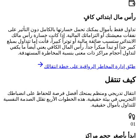
رأس مال ابتدائي كافٍ
تداول فقط بأموال يمكنك تحمل خسارتها بالكامل دون التأثير على
نفقات معيشتك أو التزاماتك المالية. إذا كانت خسارة رأس مالك
الابتدائي ستسبب ضائقة مالية أو توتراً كبيراً، فأنت إما تتداول بمبلغ
كبير جداً أو تبدأ مبكراً جداً. رأس المال الكافي يعني أيضاً ما يكفي
لتداول أحجام مراكز ذات معنى بنسبة المخاطرة المستهدفة.
طبّق إدارة المخاطر الرواقية على خطة انتقالك
كيف تنتقل
انتقال تدريجي ومنظم يمنحك أفضل فرصة للحفاظ على انضباطك
التجريبي في بيئة حقيقية. هذه الخطوات الأربع تقلل الصدمة النفسية
للتداول بأموال حقيقية.
01
ابدأ بأصغر حجم مراكز