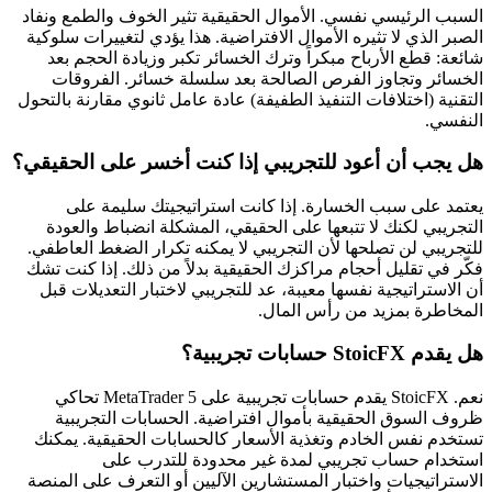
السبب الرئيسي نفسي. الأموال الحقيقية تثير الخوف والطمع ونفاد
الصبر الذي لا تثيره الأموال الافتراضية. هذا يؤدي لتغييرات سلوكية
شائعة: قطع الأرباح مبكراً وترك الخسائر تكبر وزيادة الحجم بعد
الخسائر وتجاوز الفرص الصالحة بعد سلسلة خسائر. الفروقات
التقنية (اختلافات التنفيذ الطفيفة) عادة عامل ثانوي مقارنة بالتحول
النفسي.
هل يجب أن أعود للتجريبي إذا كنت أخسر على الحقيقي؟
يعتمد على سبب الخسارة. إذا كانت استراتيجيتك سليمة على
التجريبي لكنك لا تتبعها على الحقيقي، المشكلة انضباط والعودة
للتجريبي لن تصلحها لأن التجريبي لا يمكنه تكرار الضغط العاطفي.
فكّر في تقليل أحجام مراكزك الحقيقية بدلاً من ذلك. إذا كنت تشك
أن الاستراتيجية نفسها معيبة، عد للتجريبي لاختبار التعديلات قبل
المخاطرة بمزيد من رأس المال.
هل يقدم StoicFX حسابات تجريبية؟
نعم. StoicFX يقدم حسابات تجريبية على MetaTrader 5 تحاكي
ظروف السوق الحقيقية بأموال افتراضية. الحسابات التجريبية
تستخدم نفس الخادم وتغذية الأسعار كالحسابات الحقيقية. يمكنك
استخدام حساب تجريبي لمدة غير محدودة للتدرب على
الاستراتيجيات واختبار المستشارين الآليين أو التعرف على المنصة