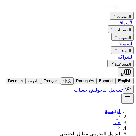
المنصات
الأسواق
الحسابات
التمويل
السيولة
الرواقية
الشراكة
المساعدة
ar
English
Español
Português
中文
Français
العربية
Deutsch
تسجيل الدخول
فتح حساب
الرئيسية
تعلّم
التداول التجريبي مقابل الحقيقي