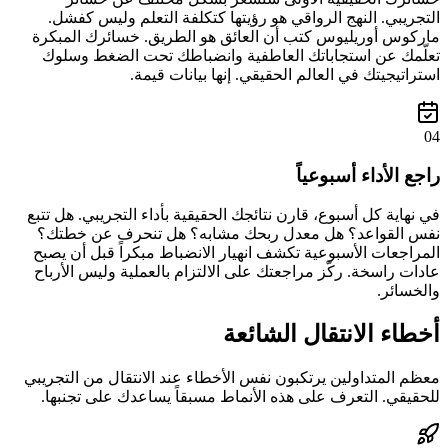
التجريبي. النهج الرواقي هو رؤيتها كتكلفة التعلم وليس كفشل.
ماركوس أوريليوس كتب أن العائق هو الطريق. خسائرك المبكرة
تعلّمك عن استجاباتك العاطفية وانضباطك تحت الضغط وسلوك
استراتيجيتك في العالم الحقيقي. إنها بيانات قيمة.
04
راجع الأداء أسبوعياً
في نهاية كل أسبوع، قارن نتائجك الحقيقية بأداء التجريبي. هل تتبع
نفس القواعد؟ هل معدل ربحك مشابه؟ هل تنحرف عن خطتك؟
المراجعات الأسبوعية تكشف انهيار الانضباط مبكراً قبل أن يصبح
عادات راسخة. ركّز مراجعتك على الالتزام بالعملية وليس الأرباح
والخسائر.
أخطاء الانتقال الشائعة
معظم المتداولين يرتكبون نفس الأخطاء عند الانتقال من التجريبي
للحقيقي. التعرف على هذه الأنماط مسبقاً يساعدك على تجنبها.