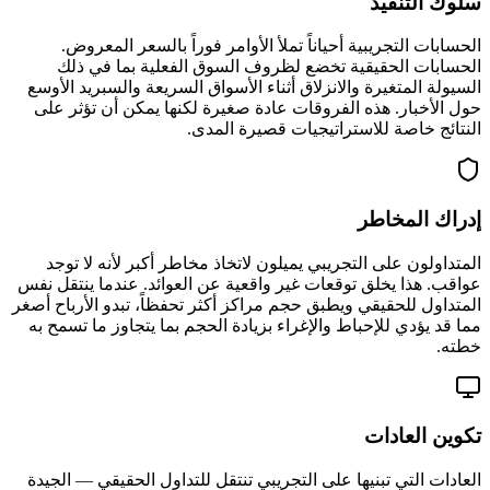
سلوك التنفيذ
الحسابات التجريبية أحياناً تملأ الأوامر فوراً بالسعر المعروض.
الحسابات الحقيقية تخضع لظروف السوق الفعلية بما في ذلك
السيولة المتغيرة والانزلاق أثناء الأسواق السريعة والسبريد الأوسع
حول الأخبار. هذه الفروقات عادة صغيرة لكنها يمكن أن تؤثر على
النتائج خاصة للاستراتيجيات قصيرة المدى.
إدراك المخاطر
المتداولون على التجريبي يميلون لاتخاذ مخاطر أكبر لأنه لا توجد
عواقب. هذا يخلق توقعات غير واقعية عن العوائد. عندما ينتقل نفس
المتداول للحقيقي ويطبق حجم مراكز أكثر تحفظاً، تبدو الأرباح أصغر
مما قد يؤدي للإحباط والإغراء بزيادة الحجم بما يتجاوز ما تسمح به
خطته.
تكوين العادات
العادات التي تبنيها على التجريبي تنتقل للتداول الحقيقي — الجيدة