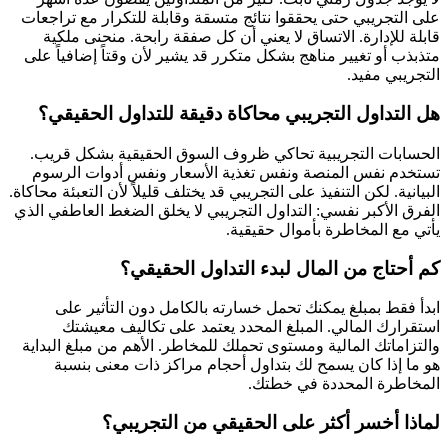
على التجريبي حتى يحققوا نتائج متسقة وقابلة للتكرار مع تراجعات
قابلة للإدارة. الاتساق لا يعني أن كل صفقة رابحة. منحنى ملكية
متذبذب أو تغيير مناهج بشكل متكرر قد يشير لأن وقتاً إضافياً على
التجريبي مفيد.
هل التداول التجريبي محاكاة دقيقة للتداول الحقيقي؟
الحسابات التجريبية تحاكي ظروف السوق الحقيقية بشكل قريب.
تستخدم نفس المنصة ونفس تغذية الأسعار ونفس أدوات الرسوم
البيانية. لكن التنفيذ على التجريبي قد يختلف قليلاً لأن التعبئة محاكاة.
الفرق الأكبر نفسي: التداول التجريبي لا يخلق الضغط العاطفي الذي
يأتي مع المخاطرة بأموال حقيقية.
كم أحتاج من المال لبدء التداول الحقيقي؟
ابدأ فقط بمبلغ يمكنك تحمل خسارته بالكامل دون التأثير على
استقرارك المالي. المبلغ المحدد يعتمد على تكاليف معيشتك
والتزاماتك المالية ومستوى تحملك للمخاطر. الأهم من مبلغ البداية
هو ما إذا كان يسمح لك بتداول أحجام مراكز ذات معنى بنسبة
المخاطرة المحددة في خطتك.
لماذا أخسر أكثر على الحقيقي من التجريبي؟