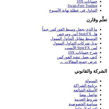
حسابات 10X
Swap-Free Trading
التداول في عطلة نهاية الأسبوع
تعلّم وقارن
ما الذي يجعل وسيط الفوركس جيداً
هل StoicFX آمن ومرخص
الوسيط مقابل التداول الممول
بديل شركات التداول الممول
لمن StoicFX الأنسب
شرح حسابات 10X
كيف يعمل تنفيذ الفوركس
عرض جميع المقالات ←
الشركة والقانوني
السيولة
برنامج الشراكة
الأسئلة الشائعة
تواصل معنا
شروط الخدمة
سياسة الخصوصية
إفصاح المخاطر