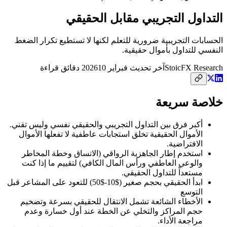
التداول التجريبي مقابل الحقيقي
الحسابات التجريبية ضرورية للتعلم لكنها لا تستطيع تكرار الضغط
النفسي للتداول بأموال حقيقية.
Research
StoicFX
آخر تحديث
فبراير 2026
10
دقائق قراءة
خلاصة سريعة
أكبر فرق بين التداول التجريبي والحقيقي نفسي وليس تقني.
الأموال الحقيقية تخلق استجابات عاطفية لا تفعلها الأموال
الافتراضية.
استخدم إطار الجاهزية الرواقي (الاتساق وخطة المخاطر
والوعي العاطفي ورأس المال الكافي) لتقييم ما إذا كنت
مستعداً للتداول الحقيقي.
ابدأ الحقيقي بحجم صغير ($10-$50) للتعود على المشاعر قبل
التوسع
الأخطاء الشائعة تشمل الانتقال للحقيقي بسرعة وتضخيم
حجم المراكز والتخلي عن الخطة عند أول خسارة وعدم
مراجعة الأداء.