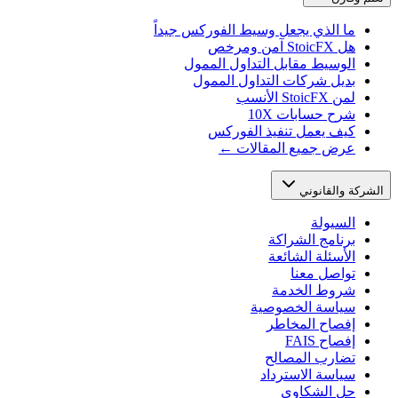
ما الذي يجعل وسيط الفوركس جيداً
هل StoicFX آمن ومرخص
الوسيط مقابل التداول الممول
بديل شركات التداول الممول
لمن StoicFX الأنسب
شرح حسابات 10X
كيف يعمل تنفيذ الفوركس
عرض جميع المقالات ←
الشركة والقانوني
السيولة
برنامج الشراكة
الأسئلة الشائعة
تواصل معنا
شروط الخدمة
سياسة الخصوصية
إفصاح المخاطر
إفصاح FAIS
تضارب المصالح
سياسة الاسترداد
حل الشكاوى