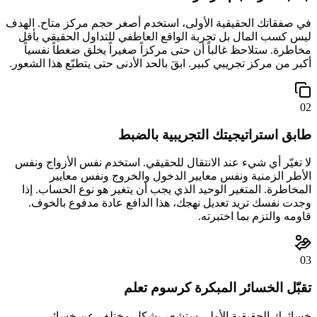
في صفقاتك الحقيقية الأولى، استخدم أصغر حجم مركز متاح. الهدف
ليس كسب المال بل تجربة الواقع العاطفي للتداول الحقيقي بأقل
مخاطرة. ستلاحظ غالباً أن حتى مركزاً صغيراً يخلق ضغطاً نفسياً
أكبر من مركز تجريبي كبير. ابقَ بالحد الأدنى حتى يتطبّع هذا الشعور.
02
طابق استراتيجيتك التجريبية بالضبط
لا تغيّر أي شيء عند الانتقال للحقيقي. استخدم نفس الأزواج ونفس
الأطر الزمنية ونفس معايير الدخول والخروج ونفس معايير
المخاطرة. المتغير الوحيد الذي يجب أن يتغير هو نوع الحساب. إذا
وجدت نفسك تريد تعديل نهجك، هذا الدافع عادة مدفوع بالخوف.
قاومه والتزم بما اختبرته.
03
تقبّل الخسائر المبكرة كرسوم تعلم
خسائرك الحقيقية الأولى ستشعر بشكل مختلف عن خسائر