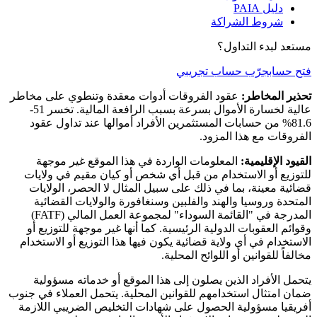
دليل PAIA
شروط الشراكة
مستعد لبدء التداول؟
فتح حساب
جرّب حساب تجريبي
تحذير المخاطر:
عقود الفروقات أدوات معقدة وتنطوي على مخاطر
عالية لخسارة الأموال بسرعة بسبب الرافعة المالية. تخسر 51-
81.6% من حسابات المستثمرين الأفراد أموالها عند تداول عقود
الفروقات مع هذا المزود.
القيود الإقليمية:
المعلومات الواردة في هذا الموقع غير موجهة
للتوزيع أو الاستخدام من قبل أي شخص أو كيان مقيم في ولايات
قضائية معينة، بما في ذلك على سبيل المثال لا الحصر، الولايات
المتحدة وروسيا والهند والفلبين وسنغافورة والولايات القضائية
المدرجة في "القائمة السوداء" لمجموعة العمل المالي (FATF)
وقوائم العقوبات الدولية الرئيسية. كما أنها غير موجهة للتوزيع أو
الاستخدام في أي ولاية قضائية يكون فيها هذا التوزيع أو الاستخدام
مخالفاً للقوانين أو اللوائح المحلية.
يتحمل الأفراد الذين يصلون إلى هذا الموقع أو خدماته مسؤولية
ضمان امتثال استخدامهم للقوانين المحلية.
يتحمل العملاء في جنوب
أفريقيا مسؤولية الحصول على شهادات التخليص الضريبي اللازمة