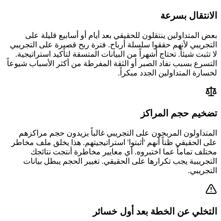
الانتقال بسرعة
بعض المتداولين ينتقلون للحقيقي بعد أيام أو أسابيع قليلة على
التجريبي لأنهم حققوا سلسلة أرباح. فترة ربح قصيرة على التجريبي
لا تثبت شيئاً. تحتاج أشهراً من البيانات المتسقة لتأكيد استراتيجية.
التسرع بسبب نفاد الصبر أو الثقة المفرطة من أكثر الأسباب شيوعاً
لخسارة المتداولين الجدد مبكراً.
تضخيم حجم المراكز
المتداولون المربحون على التجريبي غالباً يزيدون حجم مراكزهم
على الحقيقي ظناً أنهم 'أثبتوا' استراتيجيتهم. هذا يخلق ملف مخاطر
مختلف تماماً عما اختبروه. أي معايير مخاطرة أنتجت نتائجك
التجريبية يجب تكرارها على الحقيقي. تغيير الحجم يبطل بيانات
التجريبي.
التخلي عن الخطة بعد أول خسائر