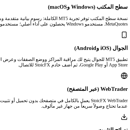
سطح المكتب (Windows وmacOS)
MetaQuotes. مستخدمو Windows يحصلون على أداء أصلي؛ مستخدمو macOS يمكنهم تشغيل المنصة عبر البناء الرسمي لـ macOS.
الجوال (iOS وAndroid)
App Store أو Google Play، ثم أضف خادم StoicFX للاتصال.
WebTrader (عبر المتصفح)
عندما تحتاج وصولاً سريعاً من جهاز غير مألوف.
نصائح التثبيت