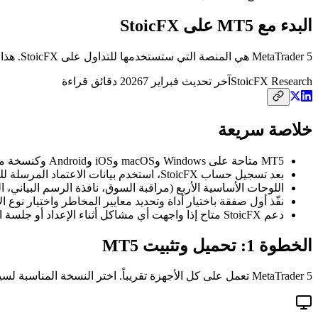
البدء مع MT5 على StoicFX
MetaTrader 5 هي المنصة التي ستستخدمها للتداول على StoicFX. هذا الدليل يرشدك من الإعداد إلى أول صفقة.
Research
StoicFX
آخر تحديث
فبراير 2026
7
دقائق قراءة
خلاصة سريعة
MT5 متاحة على Windows وmacOS وiOS وAndroid وكنسخة متصفح (WebTrader) بدون حاجة للتثبيت
بعد تسجيل حساب StoicFX، استخدم بيانات الاعتماد المرسلة لك بالبريد لتسجيل الدخول في MT5 بخادم StoicFX
اللوحات الأساسية الأربع (مراقبة السوق، نافذة الرسم البياني، ا
نفّذ أول صفقة باختيار أداة وتحديد معايير المخاطر واختيار نوع 
دعم StoicFX متاح إذا واجهت أي مشاكل أثناء الإعداد أو جلسة التداول الأولى
الخطوة 1: تحميل وتثبيت MT5
MetaTrader 5 تعمل على كل الأجهزة تقريباً. اختر النسخة المناسبة لسير عملك أو استخدم نسخاً متعددة للتداول من أي مكان.