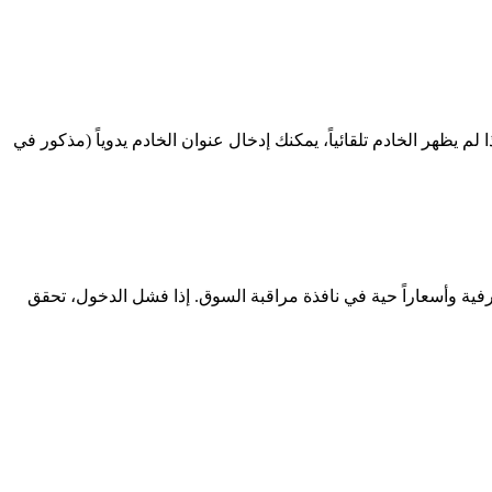
M واذهب إلى File > Open an Account. في مربع بحث الخادم، اكتب "StoicFX" للعثور على خادم تداول StoicFX. اختره وانقر Next. إذا لم يظهر الخادم تلقائياً، يمكنك إدخال عنوان الخادم يدوياً (مذكور في
المرور وانقر Finish. يجب أن ترى رصيد حسابك في لوحة الطرفية وأسعاراً حية في نافذة مراقبة السوق. إذا فشل الدخول، تحقق