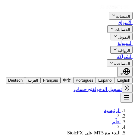
المنصات
الأسواق
الحسابات
التمويل
السيولة
الرواقية
الشراكة
المساعدة
ar
English
Español
Português
中文
Français
العربية
Deutsch
تسجيل الدخول
فتح حساب
الرئيسية
تعلّم
البدء مع MT5 على StoicFX