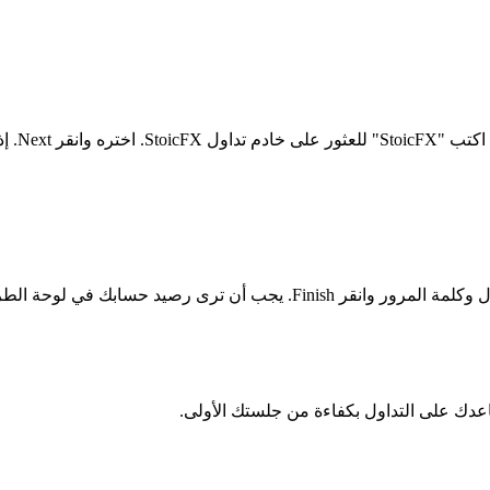
افتح T5
اختر "Connect to an existing trade account" وأدخل رقم تسجيل الدخول وكلمة 