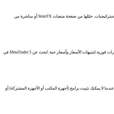
نسخة سطح المكتب توفر تجربة MT5 الكاملة: رسوم بيانية متقدمة ومستشارون آليون ومؤشرات مخصصة ودعم شاشات متعددة واختبار الاستراتيجيات. حمّلها من صفحة منصات StoicFX أو مباشرة من
تطبيق MT5 للجوال يتيح لك مراقبة المراكز ووضع الصفقات وعرض الرسوم البيانية من هاتفك أو تابلتك. يتضمن مؤشرات فنية مدمجة وإشعارات فورية لتنبيهات الأسعار وأسعار حية. ابحث عن MetaTrader 5 في
عمل بالكامل في متصفحك بدون تحميل أو تثبيت. يدعم الرسوم البيانية ووضع الأوامر وإدارة المراكز. WebTrader مثالي عندما لا يمكنك تثبيت برامج (أجهزة المكتب أو الأجهزة المشتركة) أو