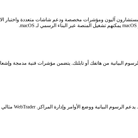
StoicFX WebTrader ي