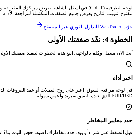
لوحة الطرفية (Ctrl+T) في أسفل الشاشة تعرض مراكز
مفتوح. تبويب التاريخ يعرض جميع الصفقات المكتملة لمراجعة الأداء.
جرّب WebTrader للتداول الفوري عبر المتصفح
الخطوة 4: نفّذ صفقتك الأولى
أنت الآن متصل ومُلم بالواجهة. اتبع هذه الخطوات لتنفيذ صفقتك الأول
اختر أداة
EUR/USD الذي عادة بأضيق سبريد وأعمق سيولة.
حدد معايير المخاطر
قبل الضغط على شراء أو بيع، حدد مخاطرك. اضبط حجم اللوت بناءً عل