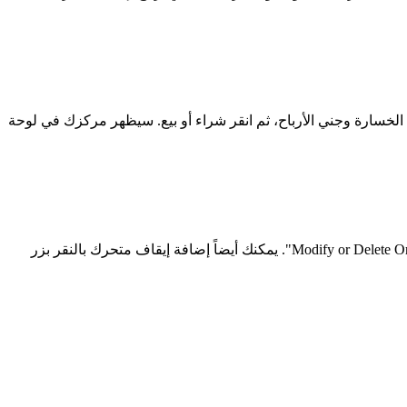
 الخسارة وجني الأرباح، ثم انقر شراء أو بيع. سيظهر مركزك في لوحة
راقب صفقتك في لوحة الطرفية. يمكنك تعديل وقف الخسارة أو جني الأرباح في أي وقت بالنقر بزر الماوس الأيمن على المركز واختيار "Modify or Delete Order". يمكنك أيضاً إضافة إيقاف متحرك بالنقر بزر