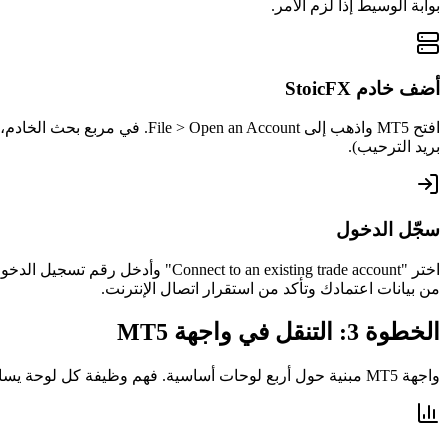
بوابة الوسيط إذا لزم الأمر.
أضف خادم StoicFX
بريد الترحيب).
سجّل الدخول
من بيانات اعتمادك وتأكد من استقرار اتصال الإنترنت.
الخطوة 3: التنقل في واجهة MT5
واجهة MT5 مبنية حول أربع لوحات أساسية. فهم وظيفة كل لوحة يساعدك على التداول بكفاءة من جلستك الأولى.