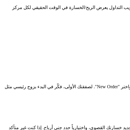
مش. تبويب التداول يعرض الربح/الخسارة في الوقت الحقيقي لكل مركز
في لوحة مراقبة السوق، اعثر على زوج العملات أو عقد الفروقات الذي تريد تداوله. انقر مزدوجاً لفتح نافذة الأمر أو انقر بزر الماوس الأيمن واختر "New Order". لصفقتك الأولى، فكّر في البدء بزوج رئيسي مثل
خسارتك القصوى، واختيارياً حدد جني أرباح. إذا كنت غير متأكد