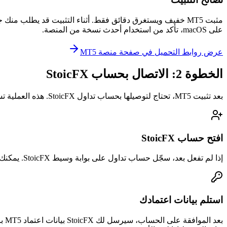
مثبت MT5 خفيف ويستغرق دقائق فقط. أثناء التثبيت قد يطلب 
على macOS، تأكد من استخدام أحدث نسخة من المنصة.
عرض روابط التحميل في صفحة منصة MT5
الخطوة 2: الاتصال بحساب StoicFX
بعد تثبيت MT5، تحتاج لتوصيلها بحساب تداول StoicFX. هذه العملية تستغرق حوالي دقيقتين.
افتح حساب StoicFX
إذا لم تفعل بعد، سجّل حساب تداول على بوابة وسيط StoicFX. يمكنك فتح حساب تجريبي للتدرب أو حساب حقيقي للتداول بأموال حقيقية. عملية التسجيل تتضمن التحقق من الهوية كما تتطلبه أنظمة FSCA.
استلم بيانات اعتمادك
بعد