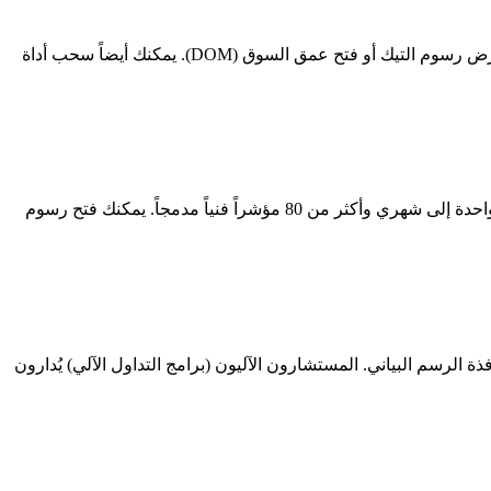
لوحة مراقبة السوق (Ctrl+M) تعرض أسعار العرض/الطلب الحية لجميع الأدوات المتاحة. انقر بزر الماوس الأيمن لإضافة أو إزالة الرموز أو عرض رسوم التيك أو فتح عمق السوق (DOM). يمكنك أيضاً سحب أداة
نافذة الرسم البياني هي حيث تجري تحليلك الفني. MT5 تدعم أنواع رسوم بيانية متعددة (شموع وأعمدة وخطوط) و21 إطاراً زمنياً من دقيقة واحدة إلى شهري وأكثر من 80 مؤشراً فنياً مدمجاً. يمكنك فتح رسوم
 نافذة الرسم البياني. المستشارون الآليون (برامج التداول الآلي) يُدارون