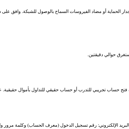
منك جدار الحماية أو مضاد الفيروسات السماح بالوصول للشبكة. وافق عل
 الموافقة على الحساب، سيرسل لك StoicFX بيانات اعتماد MT5 بالبريد الإلكتروني: رقم تسجيل الدخول 