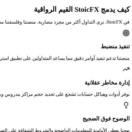
كيف يدمج StoicFX القيم الرواقية
في StoicFX، نرى التداول أكثر من مجرد مضاربة. منصتنا وفلسفتنا مصممتان لدعم التداول العقلاني والمنضبط.
تنفيذ منضبط
منصتنا تدعم تنفيذ أوامر دقيق مما يساعد المتداولين على تطبيق استرات
إدارة مخاطر عقلانية
نوفر أدوات وهياكل حسابات تشجع على تحديد حجم مراكز مدروس ومع
الوضوح فوق الضجيج
نهجنا يعطي الأولوية للمعلومات الواضحة والشروط الشفافة على الضجة