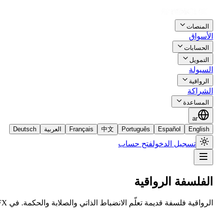
المنصات
الأسواق
الحسابات
التمويل
السيولة
الرواقية
الشراكة
المساعدة
ar
English
Español
Português
中文
Français
العربية
Deutsch
تسجيل الدخول
فتح حساب
الفلسفة الرواقية
الرواقية فلسفة قديمة تعلّم الانضباط الذاتي والصلابة والحكمة. في StoicFX، نطبق هذه المبادئ على التداول.