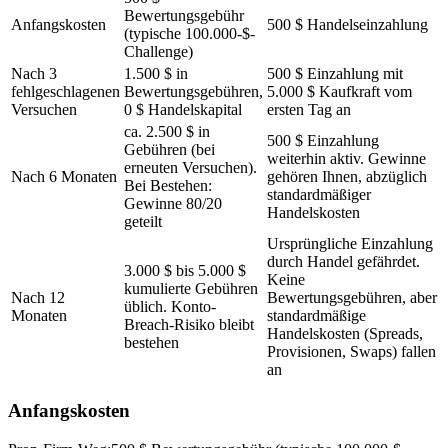
Bewertungsgebühr
Anfangskosten
500 $ Handelseinzahlung
(typische 100.000-$-
Challenge)
Nach 3
1.500 $ in
500 $ Einzahlung mit
fehlgeschlagenen
Bewertungsgebühren,
5.000 $ Kaufkraft vom
Versuchen
0 $ Handelskapital
ersten Tag an
ca. 2.500 $ in
500 $ Einzahlung
Gebühren (bei
weiterhin aktiv. Gewinne
erneuten Versuchen).
Nach 6 Monaten
gehören Ihnen, abzüglich
Bei Bestehen:
standardmäßiger
Gewinne 80/20
Handelskosten
geteilt
Ursprüngliche Einzahlung
durch Handel gefährdet.
3.000 $ bis 5.000 $
Keine
kumulierte Gebühren
Nach 12
Bewertungsgebühren, aber
üblich. Konto-
Monaten
standardmäßige
Breach-Risiko bleibt
Handelskosten (Spreads,
bestehen
Provisionen, Swaps) fallen
an
Anfangskosten