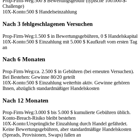
Prop-Firm-Weg
:
500 $ Bewertungsgebühr (typische 100.000-$-
Challenge)
10X-Konto
:
500 $ Handelseinzahlung
Nach 3 fehlgeschlagenen Versuchen
Prop-Firm-Weg
:
1.500 $ in Bewertungsgebühren, 0 $ Handelskapital
10X-Konto
:
500 $ Einzahlung mit 5.000 $ Kaufkraft vom ersten Tag
an
Nach 6 Monaten
Prop-Firm-Weg
:
ca. 2.500 $ in Gebühren (bei erneuten Versuchen).
Bei Bestehen: Gewinne 80/20 geteilt
10X-Konto
:
500 $ Einzahlung weiterhin aktiv. Gewinne gehören
Ihnen, abzüglich standardmäßiger Handelskosten
Nach 12 Monaten
Prop-Firm-Weg
:
3.000 $ bis 5.000 $ kumulierte Gebühren üblich.
Konto-Breach-Risiko bleibt bestehen
10X-Konto
:
Ursprüngliche Einzahlung durch Handel gefährdet.
Keine Bewertungsgebühren, aber standardmäßige Handelskosten
(Spreads, Provisionen, Swaps) fallen an