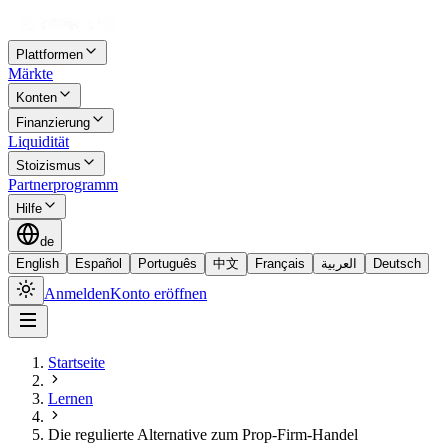
Plattformen
Märkte
Konten
Finanzierung
Liquidität
Stoizismus
Partnerprogramm
Hilfe
de
English
Español
Português
中文
Français
العربية
Deutsch
Anmelden
Konto eröffnen
Startseite
Lernen
Die regulierte Alternative zum Prop-Firm-Handel