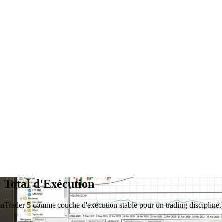
 Total d'Exécution
etaTrader 5 comme couche d'exécution stable pour un trading discipliné.