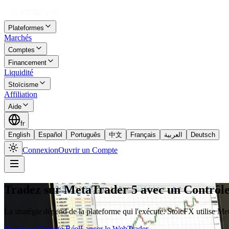
Plateformes
Marchés
Comptes
Financement
Liquidité
Stoïcisme
Affiliation
Aide
fr
English
Español
Português
中文
Français
العربية
Deutsch
Connexion
Ouvrir un Compte
Tradez sur MetaTrader 5 avec un Contrôle
La stratégie dépend de la plateforme qui l'exécute. StoicFX utilise M
Ouvrir un Compte Réel
Lancer le WebTrader