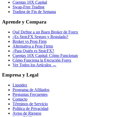
Cuentas 10X Capital
Swap-Free Trading
Trading de Fin de Semana
Aprende y Compara
Qué Define a un Buen Broker de Forex
¿Es StoicFX Seguro y Regulado?
Broker vs Prop Firm
Alternativa a Prop Firms
¿Para Quién es StoicFX?
Cuentas 10X Capital: Cómo Funcionan
Cómo Funciona la Ejecución Forex
Ver Todos los Artículos →
Empresa y Legal
Liquidez
Programa de Afiliados
Preguntas Frecuentes
Contacto
Términos de Servicio
Política de Privacidad
Aviso de Riesgos