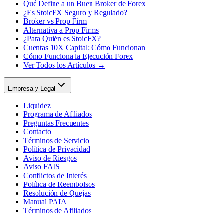
Qué Define a un Buen Broker de Forex
¿Es StoicFX Seguro y Regulado?
Broker vs Prop Firm
Alternativa a Prop Firms
¿Para Quién es StoicFX?
Cuentas 10X Capital: Cómo Funcionan
Cómo Funciona la Ejecución Forex
Ver Todos los Artículos →
Empresa y Legal
Liquidez
Programa de Afiliados
Preguntas Frecuentes
Contacto
Términos de Servicio
Política de Privacidad
Aviso de Riesgos
Aviso FAIS
Conflictos de Interés
Política de Reembolsos
Resolución de Quejas
Manual PAIA
Términos de Afiliados