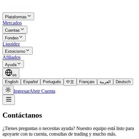
Plataformas
Mercados
Cuentas
Fondeo
Liquidez
Estoicismo
Afiliados
Ayuda
es
English
Español
Português
中文
Français
العربية
Deutsch
Ingresar
Abrir Cuenta
Contáctanos
¿Tienes preguntas o necesitas ayuda? Nuestro equipo está listo para
apoyarte con tu cuenta, consultas de trading y mucho más.