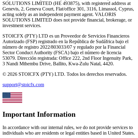
SOLUTIONS LIMITED (HE 493875), with registered address at
Genevis, 2, Geneva Court, Flat/office 301, 3116, Limassol, Cyprus,
acting solely as an independent payment agent. VALORIS
SOLUTIONS LIMITED does not provide financial, brokerage, or
investment services.
STOICFX (PTY) LTD
es un Proveedor de Servicios Financieros
Autorizado (FSP) registrado en la República de Sudáfrica bajo el
número de registro
2022/803033/07
y regulado por la Financial
Sector Conduct Authority
(
FSCA
)
bajo el número de licencia
53079
.
Dirección registrada:
Office 222, 2nd Floor Ingenuity Park,
3 Nandi Mthembu Drive, Ballito, Kwa-Zulu Natal, 4420
.
©
2026
STOICFX (PTY) LTD
.
Todos los derechos reservados.
support@stoicfx.com
Important Information
In accordance with our internal rules, we do not provide services to
individuals who are residents or legal entities based in United States.