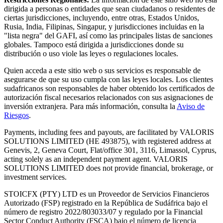
dirigida a personas o entidades que sean ciudadanos o residentes de
ciertas jurisdicciones, incluyendo, entre otras, Estados Unidos,
Rusia, India, Filipinas, Singapur, y jurisdicciones incluidas en la
"lista negra" del GAFI, así como las principales listas de sanciones
globales. Tampoco está dirigida a jurisdicciones donde su
distribución o uso viole las leyes o regulaciones locales.
Quien acceda a este sitio web o sus servicios es responsable de
asegurarse de que su uso cumpla con las leyes locales.
Los clientes
sudafricanos son responsables de haber obtenido los certificados de
autorización fiscal necesarios relacionados con sus asignaciones de
inversión extranjera.
Para más información, consulta la
Aviso de
Riesgos
.
Payments, including fees and payouts, are facilitated by VALORIS
SOLUTIONS LIMITED (HE 493875), with registered address at
Genevis, 2, Geneva Court, Flat/office 301, 3116, Limassol, Cyprus,
acting solely as an independent payment agent. VALORIS
SOLUTIONS LIMITED does not provide financial, brokerage, or
investment services.
STOICFX (PTY) LTD
es un Proveedor de Servicios Financieros
Autorizado (FSP) registrado en la República de Sudáfrica bajo el
número de registro
2022/803033/07
y regulado por la Financial
Sector Conduct Authority
(
FSCA
)
bajo el número de licencia