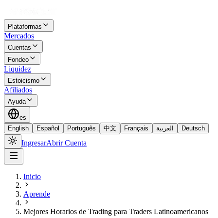
Plataformas
Mercados
Cuentas
Fondeo
Liquidez
Estoicismo
Afiliados
Ayuda
es
English
Español
Português
中文
Français
العربية
Deutsch
Ingresar
Abrir Cuenta
Inicio
Aprende
Mejores Horarios de Trading para Traders Latinoamericanos