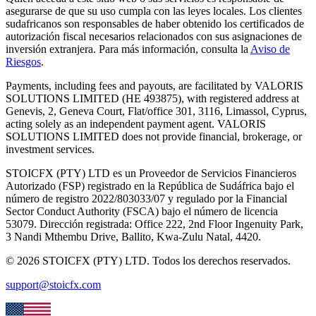
asegurarse de que su uso cumpla con las leyes locales.
Los clientes
sudafricanos son responsables de haber obtenido los certificados de
autorización fiscal necesarios relacionados con sus asignaciones de
inversión extranjera.
Para más información, consulta la
Aviso de
Riesgos
.
Payments, including fees and payouts, are facilitated by VALORIS
SOLUTIONS LIMITED (HE 493875), with registered address at
Genevis, 2, Geneva Court, Flat/office 301, 3116, Limassol, Cyprus,
acting solely as an independent payment agent. VALORIS
SOLUTIONS LIMITED does not provide financial, brokerage, or
investment services.
STOICFX (PTY) LTD
es un Proveedor de Servicios Financieros
Autorizado (FSP) registrado en la República de Sudáfrica bajo el
número de registro
2022/803033/07
y regulado por la Financial
Sector Conduct Authority
(
FSCA
)
bajo el número de licencia
53079
.
Dirección registrada:
Office 222, 2nd Floor Ingenuity Park,
3 Nandi Mthembu Drive, Ballito, Kwa-Zulu Natal, 4420
.
©
2026
STOICFX (PTY) LTD
.
Todos los derechos reservados.
support@stoicfx.com