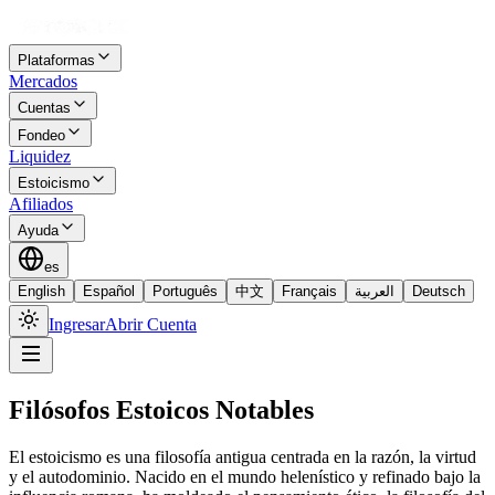
Plataformas
Mercados
Cuentas
Fondeo
Liquidez
Estoicismo
Afiliados
Ayuda
es
English
Español
Português
中文
Français
العربية
Deutsch
Ingresar
Abrir Cuenta
Filósofos Estoicos Notables
El estoicismo es una filosofía antigua centrada en la razón, la virtud
y el autodominio. Nacido en el mundo helenístico y refinado bajo la