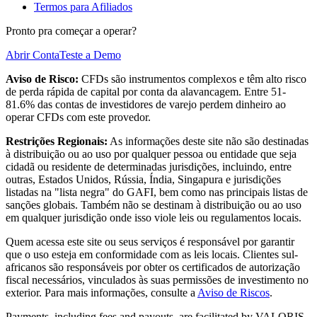
Termos para Afiliados
Pronto pra começar a operar?
Abrir Conta
Teste a Demo
Aviso de Risco:
CFDs são instrumentos complexos e têm alto risco
de perda rápida de capital por conta da alavancagem. Entre 51-
81.6% das contas de investidores de varejo perdem dinheiro ao
operar CFDs com este provedor.
Restrições Regionais:
As informações deste site não são destinadas
à distribuição ou ao uso por qualquer pessoa ou entidade que seja
cidadã ou residente de determinadas jurisdições, incluindo, entre
outras, Estados Unidos, Rússia, Índia, Singapura e jurisdições
listadas na "lista negra" do GAFI, bem como nas principais listas de
sanções globais. Também não se destinam à distribuição ou ao uso
em qualquer jurisdição onde isso viole leis ou regulamentos locais.
Quem acessa este site ou seus serviços é responsável por garantir
que o uso esteja em conformidade com as leis locais.
Clientes sul-
africanos são responsáveis por obter os certificados de autorização
fiscal necessários, vinculados às suas permissões de investimento no
exterior.
Para mais informações, consulte a
Aviso de Riscos
.
Payments, including fees and payouts, are facilitated by VALORIS