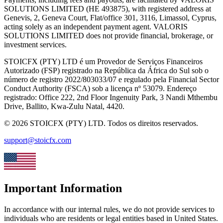
SOLUTIONS LIMITED (HE 493875), with registered address at
Genevis, 2, Geneva Court, Flat/office 301, 3116, Limassol, Cyprus,
acting solely as an independent payment agent. VALORIS
SOLUTIONS LIMITED does not provide financial, brokerage, or
investment services.
STOICFX (PTY) LTD
é um Provedor de Serviços Financeiros
Autorizado (FSP) registrado na República da África do Sul sob o
número de registro
2022/803033/07
e regulado pela Financial Sector
Conduct Authority
(
FSCA
)
sob a licença nº
53079
.
Endereço
registrado:
Office 222, 2nd Floor Ingenuity Park, 3 Nandi Mthembu
Drive, Ballito, Kwa-Zulu Natal, 4420
.
©
2026
STOICFX (PTY) LTD
.
Todos os direitos reservados.
support@stoicfx.com
Important Information
In accordance with our internal rules, we do not provide services to
individuals who are residents or legal entities based in United States.