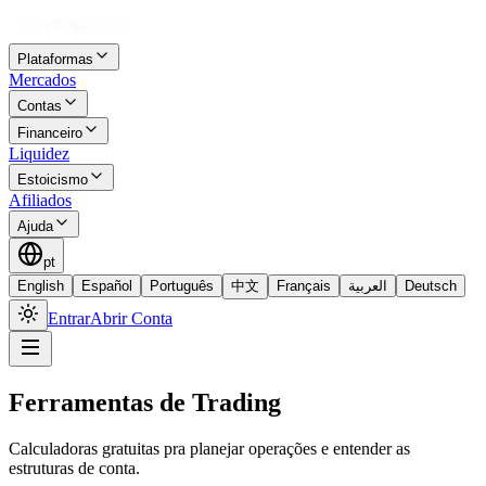
Plataformas
Mercados
Contas
Financeiro
Liquidez
Estoicismo
Afiliados
Ajuda
pt
English
Español
Português
中文
Français
العربية
Deutsch
Entrar
Abrir Conta
Ferramentas de Trading
Calculadoras gratuitas pra planejar operações e entender as
estruturas de conta.