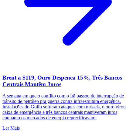
Brent a $119, Ouro Despenca 15%, Três Bancos
Centrais Mantêm Juros
A semana em que o conflito com o Irã passou de interrupção de
trânsito de petróleo pra guerra contra infraestrutura energética.
Instalações do Golfo sofreram ataques com mísseis, o ouro virou
caixa de emergência e três bancos centrais mantiveram juros
enquanto os mercados de energia reprecificavam.
Ler Mais