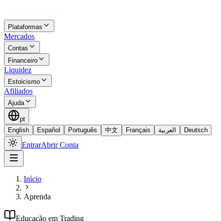
Plataformas
Mercados
Contas
Financeiro
Liquidez
Estoicismo
Afiliados
Ajuda
pt
English
Español
Português
中文
Français
العربية
Deutsch
Entrar
Abrir Conta
Início
Aprenda
Educação em Trading