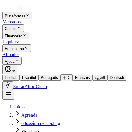
Plataformas
Mercados
Contas
Financeiro
Liquidez
Estoicismo
Afiliados
Ajuda
pt
English
Español
Português
中文
Français
العربية
Deutsch
Entrar
Abrir Conta
Início
Aprenda
Glossário de Trading
Stop Loss