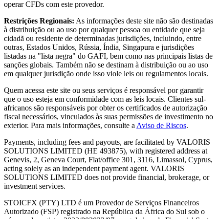
operar CFDs com este provedor.
Restrições Regionais:
As informações deste site não são destinadas
à distribuição ou ao uso por qualquer pessoa ou entidade que seja
cidadã ou residente de determinadas jurisdições, incluindo, entre
outras, Estados Unidos, Rússia, Índia, Singapura e jurisdições
listadas na "lista negra" do GAFI, bem como nas principais listas de
sanções globais. Também não se destinam à distribuição ou ao uso
em qualquer jurisdição onde isso viole leis ou regulamentos locais.
Quem acessa este site ou seus serviços é responsável por garantir
que o uso esteja em conformidade com as leis locais.
Clientes sul-
africanos são responsáveis por obter os certificados de autorização
fiscal necessários, vinculados às suas permissões de investimento no
exterior.
Para mais informações, consulte a
Aviso de Riscos
.
Payments, including fees and payouts, are facilitated by VALORIS
SOLUTIONS LIMITED (HE 493875), with registered address at
Genevis, 2, Geneva Court, Flat/office 301, 3116, Limassol, Cyprus,
acting solely as an independent payment agent. VALORIS
SOLUTIONS LIMITED does not provide financial, brokerage, or
investment services.
STOICFX (PTY) LTD
é um Provedor de Serviços Financeiros
Autorizado (FSP) registrado na República da África do Sul sob o